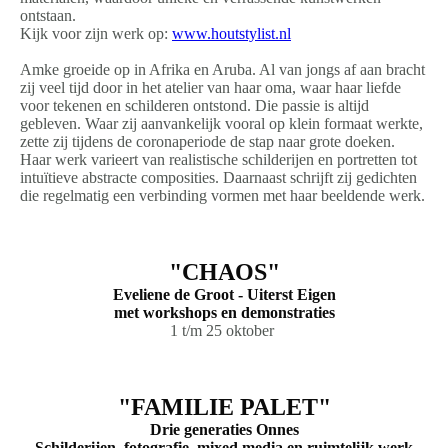
ontstaan.
Kijk voor zijn werk op:
www.houtstylist.nl
Amke groeide op in Afrika en Aruba. Al van jongs af aan bracht
zij veel tijd door in het atelier van haar oma, waar haar liefde
voor tekenen en schilderen ontstond. Die passie is altijd
gebleven. Waar zij aanvankelijk vooral op klein formaat werkte,
zette zij tijdens de coronaperiode de stap naar grote doeken.
Haar werk varieert van realistische schilderijen en portretten tot
intuïtieve abstracte composities. Daarnaast schrijft zij gedichten
die regelmatig een verbinding vormen met haar beeldende werk.
"CHAOS"
Eveliene de Groot - Uiterst Eigen
met workshops en demonstraties
1 t/m 25 oktober
"FAMILIE PALET"
Drie generaties Onnes
Schilderijen, fotografie, mixed media en ruimtelijk werk