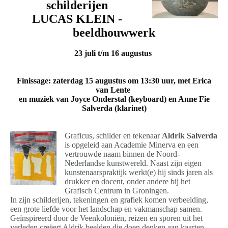
schilderijen
LUCAS KLEIN -
beeldhouwwerk
23 juli t/m 16 augustus
Finissage: zaterdag 15 augustus om 13:30 uur,
met Erica
van Lente
en muziek van Joyce Onderstal (keyboard) en Anne Fie
Salverda (klarinet)
Graficus, schilder en tekenaar
Aldrik Salverda
is opgeleid aan Academie Minerva en een
vertrouwde naam binnen de Noord-
Nederlandse kunstwereld. Naast zijn eigen
kunstenaarspraktijk werkt(e) hij sinds jaren als
drukker en docent,
onder andere bij het
Grafisch Centrum in Groningen.
In zijn schilderijen, tekeningen en grafiek komen verbeelding,
een grote liefde voor het landschap en vakmanschap samen.
Geïnspireerd door de Veenkoloniën, reizen en sporen uit het
verleden creëert Aldrik beelden die doen denken aan kaarten,