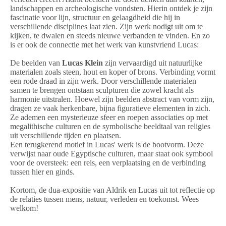
landschappen en archeologische vondsten. Hierin ontdek je zijn
fascinatie voor lijn, structuur en gelaagdheid die hij in
verschillende disciplines laat zien.
Zijn werk nodigt uit om te
kijken, te dwalen en steeds nieuwe verbanden te vinden.
En zo
is er ook de connectie met het werk van kunstvriend Lucas:
De beelden van
Lucas Klein
zijn vervaardigd uit natuurlijke
materialen zoals steen, hout en koper of brons. Verbinding vormt
een rode draad in zijn werk. Door verschillende materialen
samen te brengen ontstaan sculpturen die zowel kracht als
harmonie uitstralen. Hoewel zijn beelden abstract van vorm zijn,
dragen ze vaak herkenbare, bijna figuratieve elementen in zich.
Ze ademen een mysterieuze sfeer en roepen associaties op met
megalithische culturen en de symbolische beeldtaal van religies
uit verschillende tijden en plaatsen.
Een terugkerend motief in Lucas' werk is de bootvorm. Deze
verwijst naar oude Egyptische culturen, maar staat ook symbool
voor de oversteek: een reis, een verplaatsing en de verbinding
tussen hier en ginds.
Kortom, de dua-expositie van Aldrik en Lucas uit tot reflectie
op
de relaties tussen mens, natuur, verleden en toekomst. Wees
welkom!