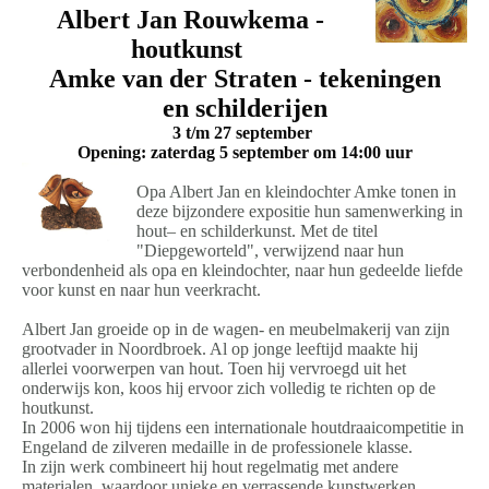
Albert Jan Rouwkema -
houtkunst
Amke van der Straten - tekeningen
en
s
childerijen
3 t/m 27 september
Opening: zaterdag 5 september om 14:00 uur
Opa Albert Jan en kleindochter Amke tonen in
deze bijzondere expositie hun samenwerking in
hout– en schilderkunst. Met de titel
"Diepgeworteld", verwijzend naar hun
verbondenheid als opa en kleindochter, naar hun gedeelde liefde
voor kunst en naar hun veerkracht.
Albert Jan groeide op in de wagen- en meubelmakerij van zijn
grootvader in Noordbroek. Al op jonge leeftijd maakte hij
allerlei voorwerpen van hout. Toen hij vervroegd uit het
onderwijs kon, koos hij ervoor zich volledig te richten op de
houtkunst.
In 2006 won hij tijdens een internationale houtdraaicompetitie in
Engeland de zilveren medaille in de professionele klasse.
In zijn werk combineert hij hout regelmatig met andere
materialen, waardoor unieke en verrassende kunstwerken