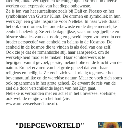
kleuren, dikke verflagen en krachtige lijnen vormen in diverse
werken een expressie van het diepe onbewuste.
Ze is fan van het surrealisme zoals bij Dali en Picasso en het
symbolisme van Gustav Klimt. De dromen en symboliek in hun
werk zijn een grote inspiratie voor Nelleke. In haar werk draait
het ook om dromen: het onderbewuste en de diepe menselijke
eenheidsbeleving. Ze zet de dagelijkse, vaak onbegrijpelijke en
bizarre situaties van o.a. oorlog en geweld tegen vrouwen in een
breder perspectief van eenheid en balans in de Kosmos. De
eenheid in de kosmos die te vinden is als deel van ons zelf.
Ook zie je dat de romantische stijl haar aanspreekt, om de
werkelijkheid mooier te maken. Haar schilderwerk is te
begrijpen vanuit gevoel, passie, melancholie en de kracht van de
natuur. En het ervaren van het grote geheel dat voor haar
religieus en heilig is. Ze voelt zich vaak nietig tegenover het
bovennatuurlijke en de wereldse natuur. Maar ze voelt zich soms
ook opgenomen in het grote geheel. Ze ervaart de reis van de
ziel die door verschillende lagen van het Zijn gaat.
Nelleke is verbonden met en actief in het universeel soefisme,
ook wel:
de religie van het hart (zie:
www.universeelsoefisme.nl).
"DIEPGEWORTELD"