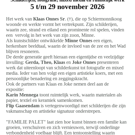
5 t/m 29 november 2026
Het werk van
Klaas Onnes Sr
. (†), die op Schiermonnikoog
woonde en werkte vormt het vertrekpunt. Zijn schilderijen,
waarin zee, strand en eiland een prominente rol spelen, vinden
een vervolg in het werk van zijn zoon, Minne.
Als kunstschilder ontwikkelde
Minne Onnes
een eigen,
herkenbare beeldtaal, waarin de invloed van de zee en het Wad
blijven resoneren.
De derde generatie geeft hieraan een eigentijdse en veelzijdige
invulling:
Gerda, Theo, Klaas
en
Joke
Onnes
presenteren
werk dat uiteenloopt van schilderkunst tot fotografie en mixed
media. Ieder van hen volgt een eigen artistieke koers, met een
persoonlijke benadering en zeggingskracht.
Ook de partners van Klaas en Joke nemen deel aan de
expositie:
Karin Mennega
toont ruimtelijk werk, waarin materialen als
papier, textiel en keramiek samenkomen.
Flip Gaasendam
is vertegenwoordigd met schilderijen die zijn
vakmanschap en artistieke signatuur onderstrepen.
"FAMILIE PALET" laat zien hoe kunst binnen een familie kan
groeien, verschuiven en zich vernieuwen,
terwijl onderlinge
verbondenheid voelbaar blijft. Een tentoonstelling waarin