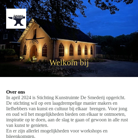
Welkom bij
Kunstruimte De Smederij
Over ons
In april 2024 is Stichting Kunstruimte De Smederij opgericht.
De stichting wil op een laagdrempelige manier makers en
liefhebbers van kunst en cultuur bij elkaar brengen. Voor jong
en oud wil het mogelijkheden bieden om elkaar te ontmoeten,
inspiratie op te doen, aan de slag te gaan of gewoon in alle rust
van kunst te genieten.
En er zijn allerlei mogelijkheden voor workshops en
bijeenkomsten.